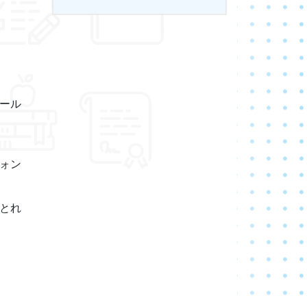
ール
ォン
とれ