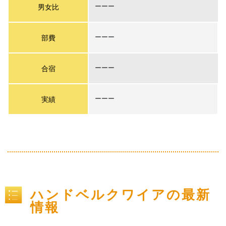
男女比
ーーー
部費
ーーー
合宿
ーーー
実績
ーーー
ハンドベルクワイアの最新
情報